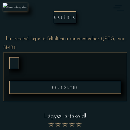
GALÉRIA
ha szeretnél képet is feltölteni a kommentedhez (JPEG, max.
5MB):
FELTÖLTÉS
Légyszi értékeld!
★
★
★
★
★