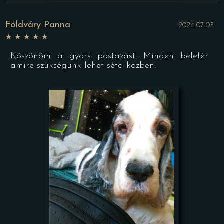
Földváry Panna
2024-07-03
★
★
★
★
★
Köszönöm a gyors postázást! Minden belefér
amire szükségünk lehet séta közben!