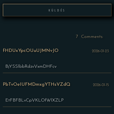
KÜLDÉS
7
Comments:
fHDUxYpcOUuUJMNvJO
2026-01-23
★
★
★
★
★
BjYSSlbbRdzvVxmDHFcv
PbTvOeIUFMDmxgYTHsVZdQ
2026-01-15
★
★
★
★
★
EtFBFBLvCpVKLOfWlXZLP