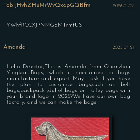
TobIjHvhZHuMrWvQxapGQBfm
2026-01-02
★
★
★
★
★
YWhfRCCXJPNMGqMTrmtUSI
Amanda
2025-04-21
★
★
★
★
★
Hello Director,This is Amanda from Quanzhou
Yingkai Bags, which is specialized in bags
manufacture and export. May i ask if you have
the plan to customize bags,such as belt
bags,backpack ,duffel bags or trolley bags with
your brand logo in 2025?We have our own bag
factory, and we can make the bags